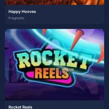
Happy Hooves
Pragmatic
Rocket Reels