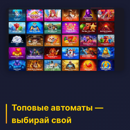
Топовые автоматы —
выбирай свой