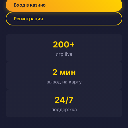
Вход в казино
Регистрация
200+
игр live
2 мин
вывод на карту
24/7
поддержка