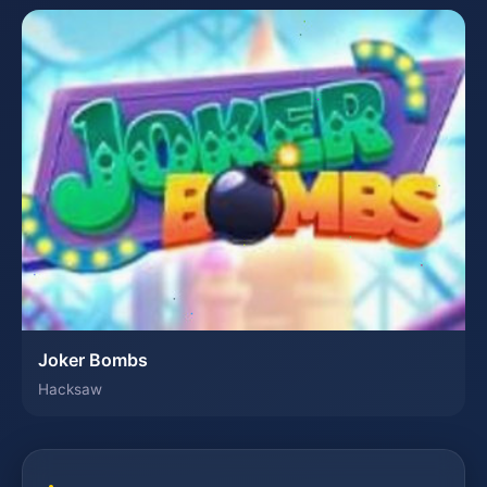
Joker Bombs
Hacksaw