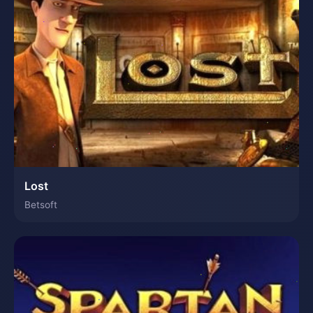
Lost
Betsoft