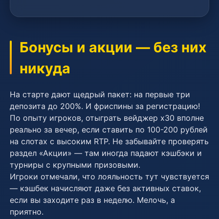
Бонусы и акции — без них
никуда
На старте дают щедрый пакет: на первые три
депозита до 200%. И фриспины за регистрацию!
По опыту игроков, отыграть вейджер х30 вполне
реально за вечер, если ставить по 100-200 рублей
на слотах с высоким RTP. Не забывайте проверять
раздел «Акции» — там иногда падают кэшбэки и
турниры с крупными призовыми.
Игроки отмечали, что лояльность тут чувствуется
— кэшбек начисляют даже без активных ставок,
если вы заходите раз в неделю. Мелочь, а
приятно.