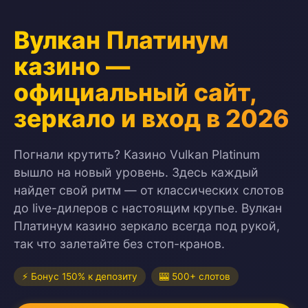
Вулкан Платинум
казино —
официальный сайт,
зеркало и вход в 2026
Погнали крутить? Казино Vulkan Platinum
вышло на новый уровень. Здесь каждый
найдет свой ритм — от классических слотов
до live-дилеров с настоящим крупье. Вулкан
Платинум казино зеркало всегда под рукой,
так что залетайте без стоп-кранов.
⚡️ Бонус 150% к депозиту
🎰 500+ слотов